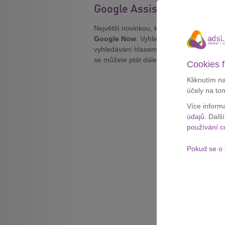
Google Assistant
Největší novinkou, kterou Google předst
Google Now
. Vyhledávání dostalo osob
vyhledávání hlasem, hlas také hraje u nov
se můžete ptát dále na podrobnosti. Asis
Cookies f
Kliknutím n
účely na to
Více inform
údajů
. Dalš
používání c
Pokud se o 