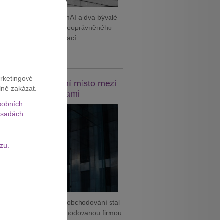
 podal žalobu na OpenAI a dva bývalé
tnance, které viní z neoprávněného
vání důvěrných informací...
it celý článek
arketingové
e se vrátil na první místo mezi
lně zakázat.
odnotnějšími firmami
sobních
sadách
zu.
 se během pátečního obchodování stal
dnotnější veřejně obchodovanou firmou