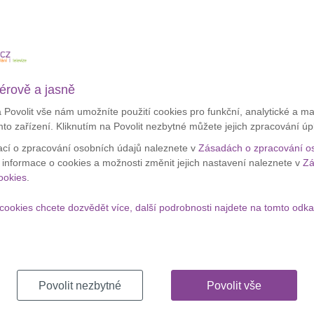
Apple
avil jen bezpochyby
Google Assistant
, který je vylepšení
zaměs
nost a nové funkce. V USA zadává 20 % uživatelů
získá
inky velkou roli. Asistentka položíte otázku a po odpovědi
Zobraz
tent stále bude vědět o čem se bavíte.
érově a jasně
a Povolit vše nám umožníte použití cookies pro funkční, analytické a m
Appl
mto zařízení. Kliknutím na Povolit nezbytné můžete jejich zpracování úp
nejh
ací o zpracování osobních údajů naleznete v
Zásadách o zpracování o
í informace o cookies a možnosti změnit jejich nastavení naleznete v
Zá
ookies
.
cookies chcete dozvědět více, další podrobnosti najdete na tomto odka
Povolit nezbytné
Povolit vše
Apple
nejho