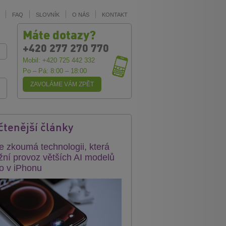
FAQ
SLOVNÍK
O NÁS
KONTAKT
Máte dotazy?
+420 277 270 770
Mobil: +420 725 442 332
Po – Pá: 8:00 – 18:00
ZAVOLÁME VÁM ZPĚT
čtenější články
e zkoumá technologii, která
ní provoz větších AI modelů
o v iPhonu