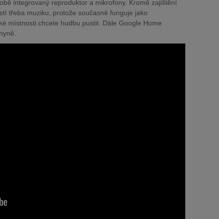
bě integrovaný reproduktor a mikrofony. Kromě zajištění
stí třeba muziku, protože současně funguje jako
jaké místnosti chcete hudbu pustit. Dále Google Home
chyně.