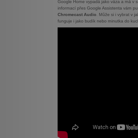
Google Home vypadá jako váza a má v so
informací přes Google Assistenta vám pu
Chromecast Audio
. Může si i vybrat v 
funguje i jako budík nebo minutka do ku