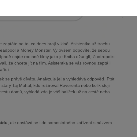
světa.
Zobraz
 zeptáte na to, co dnes hrají v kině. Asistentka už trochu
 Deadpool a Money Monster. Vy ovšem odpovíte, že sebou
řípadě najde rodinné filmy jako je Kniha džunglí, Zootropolis
li, že chcete jít na film. Asistentka se vás rovnou zeptá i
ařídí.
ek se právě díváte. Analyzuje jej a vyhledává odpověď. Ptát
 starý Taj Mahal, kdo režíroval Reverenta nebo kolik stojí
í cestu domů, vyhledá zda je váš balíček už na cestě nebo
oidu
, ale dostává se i do samostatného zařízení s názvem