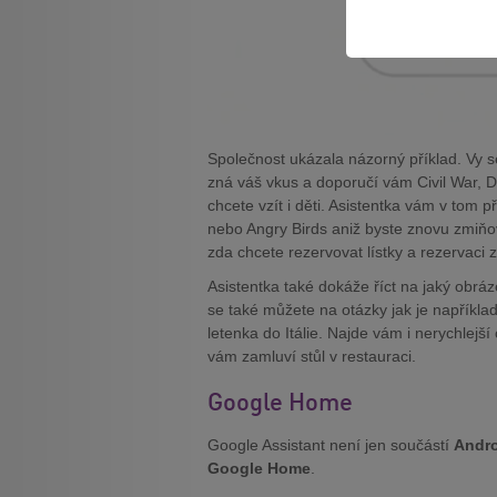
Společnost ukázala názorný příklad. Vy se
zná váš vkus a doporučí vám Civil War,
chcete vzít i děti. Asistentka vám v tom p
nebo Angry Birds aniž byste znovu zmiňova
zda chcete rezervovat lístky a rezervaci z
Asistentka také dokáže říct na jaký obráz
se také můžete na otázky jak je například
letenka do Itálie. Najde vám i nerychlejš
vám zamluví stůl v restauraci.
Google Home
Google Assistant není jen součástí
Andr
Google Home
.