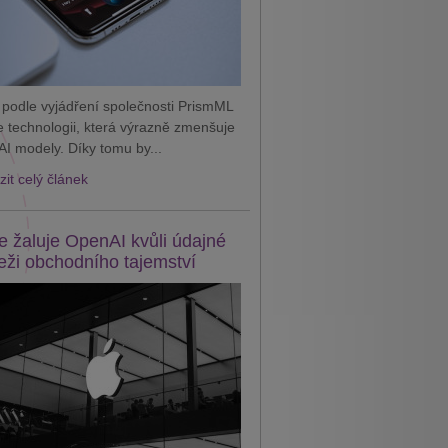
 podle vyjádření společnosti PrismML
je technologii, která výrazně zmenšuje
AI modely. Díky tomu by...
it celý článek
e žaluje OpenAI kvůli údajné
eži obchodního tajemství