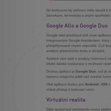
Do budoucna by zařízení mělo sloužit k 
žárovkami, termostaty a jinými spotřebiči.
Google Allo a Google Duo
Google také představil dvě nové aplikace
integrovaným Google Assistentem, který f
předpřipravené chytré odpovědi. Což bud
analýze předchozího textu a obrázků.
Asistent vám také z analýzy rozhovorů mů
blízké italské restaurace s možností reze
Druhou aplikací je
Google Duo
, což je 
kameru volajícího ještě než zvedne hovor
Obě aplikace budou pro
Android
i
iOS
v 
získat přístup k testovací verzi.
Virtuální realita
Dále společnost představila novou platfo