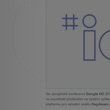
Na vývojářské konferenci
Google I/O
201
se soustředil především na systém vyhl
platformu pro virtuální realitu
Daydream
a