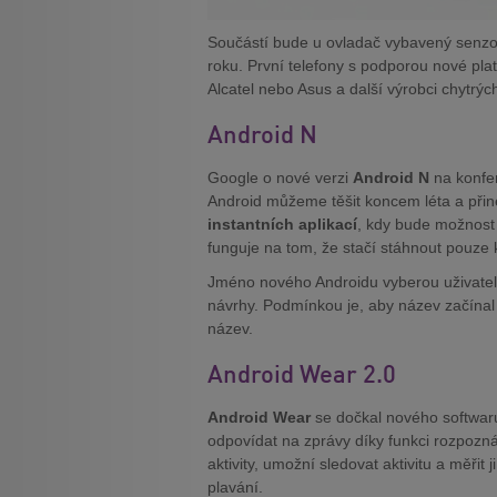
Součástí bude u ovladač vybavený senzor
roku. První telefony s podporou nové pl
Alcatel nebo Asus a další výrobci chytrých
Android N
Google o nové verzi
Android N
na konfer
Android můžeme těšit koncem léta a přin
instantních aplikací
, kdy bude možnost 
funguje na tom, že stačí stáhnout pouze k
Jméno nového Androidu vyberou uživate
návrhy. Podmínkou je, aby název začínal 
název.
Android Wear 2.0
Android Wear
se dočkal nového softwar
odpovídat na zprávy díky funkci rozpozná
aktivity, umožní sledovat aktivitu a měřit
plavání.