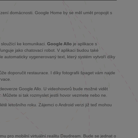
řízení domácnosti. Google Home by se měl umět propojit s
 sloužící ke komunikaci.
Google Allo
je aplikace s
unguje jako chatovací robot. V aplikaci budou také
e automaticky vygenerovaný text, který systém vytvoří díky
že doporučit restaurace. I díky fotografii špaget vám najde
rvace.
videoverze Google Allo. U videohovorů bude možné vidět
. Můžete si tak rozmyslet jestli hovor vezmete nebo ne.
létě letošního roku. Zájemci o Android verzi již teď mohou
rmu pro mobilní virtuální realitu Daydream. Bude se jednat o