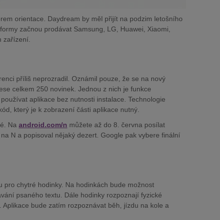
em orientace. Daydream by měl přijít na podzim letošního
atformy začnou prodávat Samsung, LG, Huawei, Xiaomi,
 zařízení.
enci příliš neprozradil. Oznámil pouze, že se na nový
ese celkem 250 novinek. Jednou z nich je funkce
používat aplikace bez nutnosti instalace. Technologie
ód, který je k zobrazení části aplikace nutný.
lé. Na
android.com/n
můžete až do 8. června posílat
na N a popisoval nějaký dezert. Google pak vybere finální
u pro chytré hodinky. Na hodinkách bude možnost
vání psaného textu. Dále hodinky rozpoznají fyzické
 ji. Aplikace bude zatím rozpoznávat běh, jízdu na kole a