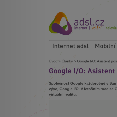
Internet adsl
Mobilní
Úvod
>
Články
>
Google I/O: Asistent pos
Google I/O: Asistent
Společnost Google každoročně v San
vývoj Google I/O. V letošním roce se 
virtuální realitu.