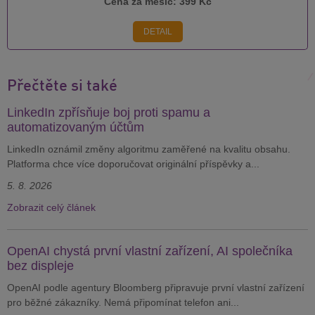
Cena za měsíc:
399 Kč
DETAIL
Přečtěte si také
LinkedIn zpřísňuje boj proti spamu a
automatizovaným účtům
LinkedIn oznámil změny algoritmu zaměřené na kvalitu obsahu.
Platforma chce více doporučovat originální příspěvky a...
5. 8. 2026
Zobrazit celý článek
OpenAI chystá první vlastní zařízení, AI společníka
bez displeje
OpenAI podle agentury Bloomberg připravuje první vlastní zařízení
pro běžné zákazníky. Nemá připomínat telefon ani...