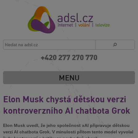
+420 277 270 770
MENU
Elon Musk chystá dětskou verzi
kontroverzního AI chatbota Grok
Elon Musk uvedl, že jeho společnost xAI připravuje dětskou
verzi AI chatbota Grok. V minulosti přitom tento model vyvolal