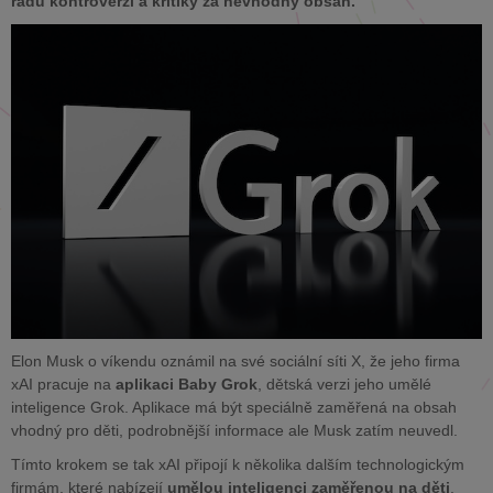
řadu kontroverzí a kritiky za nevhodný obsah.
Elon Musk o víkendu oznámil na své sociální síti X, že jeho firma
xAI pracuje na
aplikaci Baby Grok
, dětská verzi jeho umělé
inteligence Grok. Aplikace má být speciálně zaměřená na obsah
vhodný pro děti, podrobnější informace ale Musk zatím neuvedl.
Tímto krokem se tak xAI připojí k několika dalším technologickým
firmám, které nabízejí
umělou inteligenci zaměřenou na děti
.