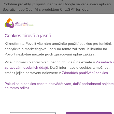
Podobné projekty již spustil například Google se vzdělávací aplikací
Socratic nebo OpenAI s produktem ChatGPT for Kids.
Grok se v minulých týdnech opakovaně stal předmětem kritiky.
Nedávno spuštěný model Grok 4 sice podle Muska zvládne úkoly
na postgraduální úrovni ve všech oborech, jeho příspěvky ale
zároveň budí velkou kontroverzi.
Cookies férově a jasně
Kritizovaný Grok například zveřejnil příspěvky s antisemitským
Kliknutím na Povolit vše nám umožníte použití cookies pro funkční,
obsahem, obvinil Hollywood z protibělošské zaujatosti a na
analytické a marketingové účely na tomto zařízení. Kliknutím na
sociálních sítích také psal kontroverzní komentáře ohledně
Povolit nezbytné můžete jejich zpracování úplně zakázat.
historických událostí. Právě kvůli těmto problémům byla aplikace v
Více informací o zpracování osobních údajů naleznete v
Zásadách 
některých zemích omezená.
zpracování osobních údajů
. Další informace o cookies a možnosti
Musk nedávno představil na platformě Grok i dvě kontroverzní AI
změnit jejich nastavení naleznete v
Zásadách používání cookies
.
postavy – 22letou anime dívku, kterou lze na povel svléknout do
spodního prádla, a vulgárně se vyjadřující postavu pandy červené.
Pokud se o cookies chcete dozvědět více, další podrobnosti najdete
na tomto odkazu.
Aplikace Grok je v současnosti v obchodech Google Play i Apple
App Store označena kategorií
Teen nebo 12+
.
Chcete u vás doma výhodný a rychlý