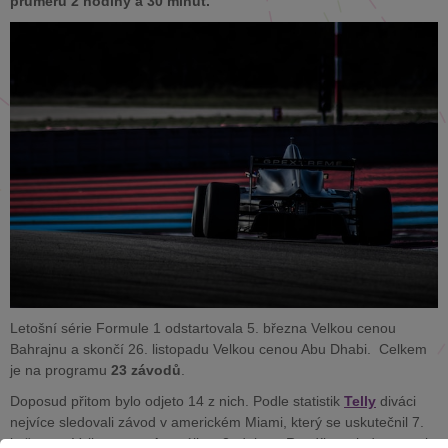
průměru 2 hodiny a 30 minut.
Letošní série Formule 1 odstartovala 5. března Velkou cenou
Bahrajnu a skončí 26. listopadu Velkou cenou Abu Dhabi. Celkem
je na programu
23 závodů
.
Doposud přitom bylo odjeto 14 z nich. Podle statistik
Telly
diváci
nejvíce sledovali závod v americkém Miami, který se uskutečnil 7.
května, a Velkou cenu Austrálie z 2. dubna. Rozdíl ve sledovanosti