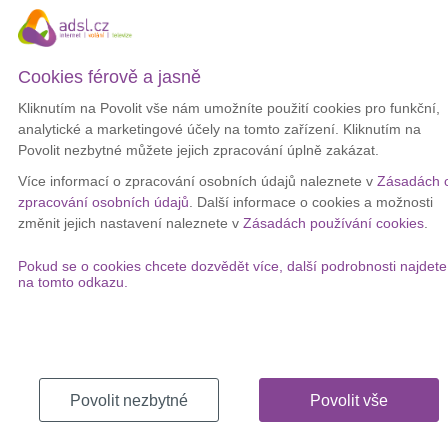
obou závodů byl jen 0,2 %.
Fanoušci přitom stráví sledováním v průměru 1,4 hodiny (samotný
závod), respektive 45 minut v případě kvalifikace.
Cookies férově a jasně
Závody v rámci Velké ceny F1 trvají většinou
dvě hodiny
,
Kliknutím na Povolit vše nám umožníte použití cookies pro funkční,
v případě přerušení maximálně 3 hodiny. Piloti za tuto dobu ujedou
analytické a marketingové účely na tomto zařízení. Kliknutím na
nejméně
305 km
.
Povolit nezbytné můžete jejich zpracování úplně zakázat.
„Sledovanost jednotlivých závodů F1 je velmi vyrovnaná, je tedy
Více informací o zpracování osobních údajů naleznete v
Zásadách 
zřejmé, že má velkou fanouškovskou základnu. V průměru každý
zpracování osobních údajů
. Další informace o cookies a možnosti
divák v rámci závodního víkendu strávil u televizní obrazovky 2
změnit jejich nastavení naleznete v
Zásadách používání cookies
.
hodiny a 30 minut,“
uvedl ředitel marketingu
Telly
Jan Schöppel.
Přímé přenosy tréninků, kvalifikace i samotných závodů mohou
Pokud se o cookies chcete dozvědět více, další podrobnosti najdete
na tomto odkazu.
diváci sledovat na televizních stanicích
Sport 1 a Sport 2
.
Chcete sportovní přenosy sledovat bez
výpadků?
Povolit nezbytné
Povolit vše
Pokud se často potýkáte s výpadky internetu, prověřte si další
možnosti připojení na vaší adrese: