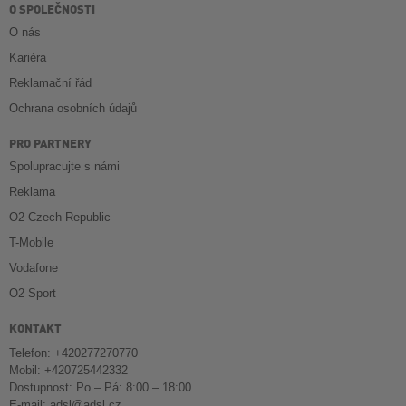
O SPOLEČNOSTI
O nás
Kariéra
Reklamační řád
Ochrana osobních údajů
PRO PARTNERY
Spolupracujte s námi
Reklama
O2 Czech Republic
T-Mobile
Vodafone
O2 Sport
KONTAKT
Telefon: +420277270770
Mobil: +420725442332
Dostupnost: Po – Pá: 8:00 – 18:00
E-mail:
adsl@adsl.cz