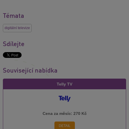
Témata
digitální televize
Sdílejte
Související nabídka
Telly TV
Cena za měsíc:
270 Kč
DETAIL