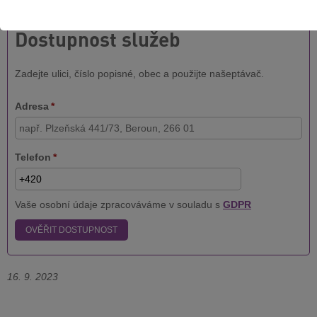
Dostupnost služeb
Zadejte ulici, číslo popisné, obec a použijte našeptávač.
Adresa
*
Telefon
*
Vaše osobní údaje zpracováváme v souladu s
GDPR
OVĚŘIT DOSTUPNOST
16. 9. 2023