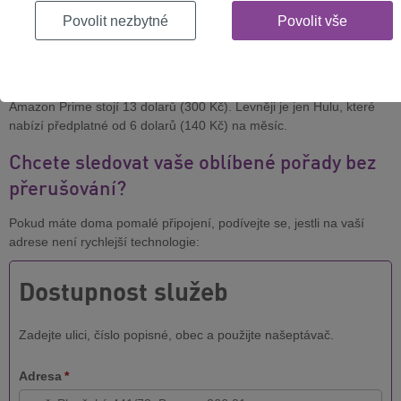
Povolit nezbytné
Povolit vše
Disney navíc své diváky potěší i cenou. Bude levnější než
konkurence, cena měsíčního předplatného vás vyjde na
7 dolarů
(160 korun)
.
Netflix přitom nabízí měsíční plány v rozmezí 199 a 319 korun a
Amazon Prime stojí 13 dolarů (300 Kč). Levněji je jen Hulu, které
nabízí předplatné od 6 dolarů (140 Kč) na měsíc.
Chcete sledovat vaše oblíbené pořady bez
přerušování?
Pokud máte doma pomalé připojení, podívejte se, jestli na vaší
adrese není rychlejší technologie:
Dostupnost služeb
Zadejte ulici, číslo popisné, obec a použijte našeptávač.
Adresa
*