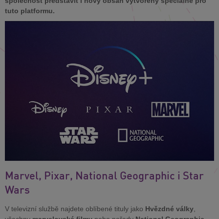
společnost představit i nový obsah vytvořený speciálně pro
tuto platformu.
Marvel, Pixar, National Geographic i Star
Wars
V televizní službě najdete oblíbené tituly jako
Hvězdné války
,
všechny
marvelovské filmy
nebo pořady
National Geographic
.