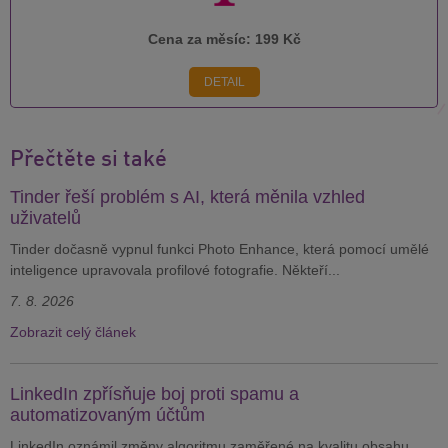
Cena za měsíc:
199 Kč
DETAIL
Přečtěte si také
Tinder řeší problém s AI, která měnila vzhled
uživatelů
Tinder dočasně vypnul funkci Photo Enhance, která pomocí umělé
inteligence upravovala profilové fotografie. Někteří...
7. 8. 2026
Zobrazit celý článek
LinkedIn zpřísňuje boj proti spamu a
automatizovaným účtům
LinkedIn oznámil změny algoritmu zaměřené na kvalitu obsahu.