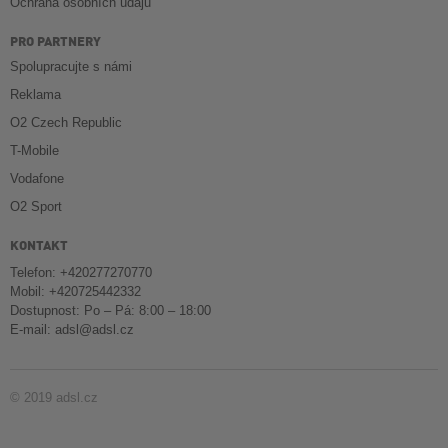
Ochrana osobních údajů
PRO PARTNERY
Spolupracujte s námi
Reklama
O2 Czech Republic
T-Mobile
Vodafone
O2 Sport
KONTAKT
Telefon: +420277270770
Mobil: +420725442332
Dostupnost: Po – Pá: 8:00 – 18:00
E-mail:
adsl@adsl.cz
© 2019 adsl.cz