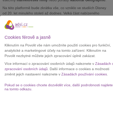
Na této platformě bude zkrátka vše, co vzniklo ve studiích Disney
od 20. let minulého století až dodnes. Velká část nabízeného
obsahu bude ve vysokém rozlišení
HDR a 4K
.
Společnost navíc nabídne také tvorbu studia 21st Century Fox,
které nedávno koupila. Fanoušci se tak můžou těšit i na kompletní
Cookies férově a jasně
seriál
Simpsonovi
.
Kliknutím na Povolit vše nám umožníte použití cookies pro funkční,
Mnoho nových filmů a seriálů
analytické a marketingové účely na tomto zařízení. Kliknutím na
Povolit nezbytné můžete jejich zpracování úplně zakázat.
Disney+ má díky již existujícímu atraktivnímu obsahu výhodu oproti
Apple TV+, která se má spustit také na podzim.
Více informací o zpracování osobních údajů naleznete v
Zásadách 
zpracování osobních údajů
. Další informace o cookies a možnosti
V roce 2020 chce na originální tvorbu vynaložit
miliardu
změnit jejich nastavení naleznete v
Zásadách používání cookies
.
dolarů
(22,84 miliard korun) a mezi novými tituly se objeví i
seriály
Avangers
a
High School Musical
.
Pokud se o cookies chcete dozvědět více, další podrobnosti najdete
Celkem se můžete těšit na čtyři nové seriály od Marvelu, dva
na tomto odkazu.
seriály Star Wars, dokumentární seriál o
Ledovém království
a
mnohé další.
Levnější než konkurence