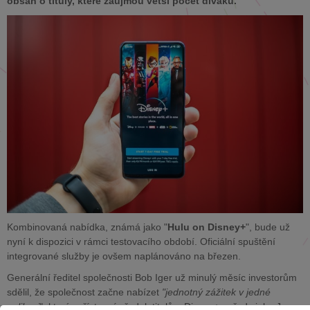
obsah o tituly, které zaujmou větší počet diváků.
Kombinovaná nabídka, známá jako "
Hulu on Disney+
", bude už
nyní k dispozici v rámci testovacího období. Oficiální spuštění
integrované služby je ovšem naplánováno na březen.
Generální ředitel společnosti Bob Iger už minulý měsíc investorům
sdělil, že společnost začne nabízet
"jednotný zážitek v jedné
aplikaci
", který zpřístupní předplatitelům Disney+ pořady jako Jen