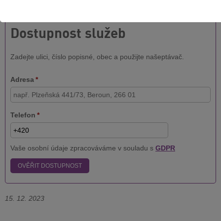
možnosti připojení na vaší adrese:
Dostupnost služeb
Zadejte ulici, číslo popisné, obec a použijte našeptávač.
Adresa
*
Telefon
*
Vaše osobní údaje zpracováváme v souladu s
GDPR
OVĚŘIT DOSTUPNOST
15. 12. 2023