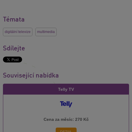
Témata
digitální televize
multimedia
Sdílejte
Související nabídka
Telly TV
Cena za měsíc:
270 Kč
DETAIL