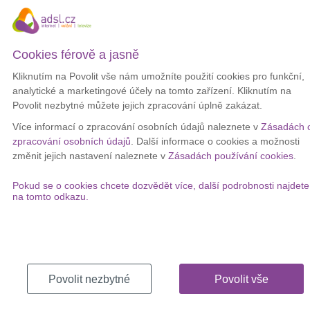
vraždy v budově, Základka Willarda Abbotta nebo Family Guy.
"Očekáváme, že Hulu na Disney+ povede k větší angažovanosti,
větším reklamním příležitostem, nižšímu odlivu zákazníků a snížení
Cookies férově a jasně
nákladů na získání zákazníků, čímž se zvýší naše celkové
marže,"
uvedl Iger během meetingu k výsledkům za čtvrté fiskální
Kliknutím na Povolit vše nám umožníte použití cookies pro funkční,
čtvrtletí.
analytické a marketingové účely na tomto zařízení. Kliknutím na
Povolit nezbytné můžete jejich zpracování úplně zakázat.
Společnost Disney už také zahájila proces
akvizice zbývajícího
podílu
ve společnosti Hulu od mateřské společnosti NBCUniversal
Více informací o zpracování osobních údajů naleznete v
Zásadách 
Comcast za nejméně 8,6 miliardy dolarů. Díky tomu může k této
zpracování osobních údajů
. Další informace o cookies a možnosti
integraci dojít.
změnit jejich nastavení naleznete v
Zásadách používání cookies
.
V
Česku
se ovšem nic nezmění. Platforma Hulu u nás dostupná
Pokud se o cookies chcete dozvědět více, další podrobnosti najdete
nebyla a některé pořady z této platformy jsou dostupné právě na
na tomto odkazu.
Disney+.
Chcete své oblíbené pořady sledovat bez
výpadků?
Povolit nezbytné
Povolit vše
Pokud se často potýkáte s výpadky internetu, prověřte si další