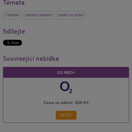
Témata
T-Mobile
virtuální operátor
volání na mobil
Sdílejte
Související nabídka
O2 NEO+
Cena za měsíc:
629 Kč
DETAIL