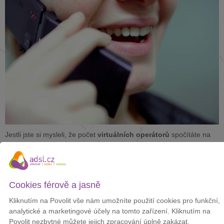
Jestli jste si mysleli, že počet
virtuálních operátorů
spočítáte na
prstech jedné ruky, tak jste se hodně spletli. Virtuálního operátora
už nabízí kde kdo. Nabídka
Relax Mobilu
nás ale zaujala.
Relax Mobil nabízí pouze jeden jednoduchý
Cookies férově a jasně
tarif:
Kliknutím na Povolit vše nám umožníte použití cookies pro funkční,
analytické a marketingové účely na tomto zařízení. Kliknutím na
měsíční paušál 49,90 Kč
Povolit nezbytné můžete jejich zpracování úplně zakázat.