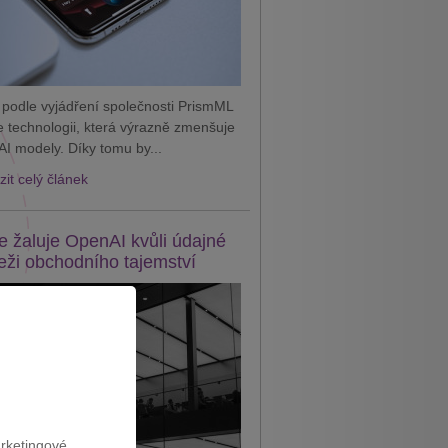
 podle vyjádření společnosti PrismML
je technologii, která výrazně zmenšuje
AI modely. Díky tomu by...
it celý článek
e žaluje OpenAI kvůli údajné
eži obchodního tajemství
arketingové