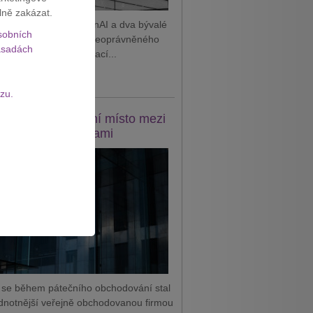
lně zakázat.
 podal žalobu na OpenAI a dva bývalé
sobních
tnance, které viní z neoprávněného
sadách
vání důvěrných informací...
it celý článek
zu.
e se vrátil na první místo mezi
odnotnějšími firmami
 se během pátečního obchodování stal
dnotnější veřejně obchodovanou firmou