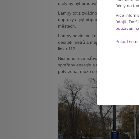
měly by být především dalším krokem k
účely na to
Lampy totiž zvládnout změřit i míru hluk
Více inform
dopravy a její případné regulaci. To má za
údajů
. Dalš
městech.
používání c
Lampy navíc mají nabíječky pro elektrokol
Pokud se o 
desítek metrů a mají
SOS tlačítko
. Poku
linku 112.
Nicméně rozmísťování
chytrých lamp
je
spotřeby energie a neznamenat
zbytečn
potvrzena, může se město pouštět do vět