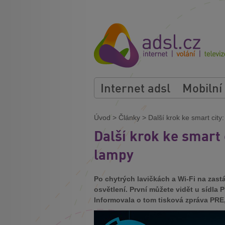
Internet adsl
Mobilní
Úvod
>
Články
>
Další krok ke smart city
Další krok ke smart 
lampy
Po chytrých lavičkách a Wi-Fi na zast
osvětlení. První můžete vidět u sídla 
Informovala o tom tisková zpráva PRE, k