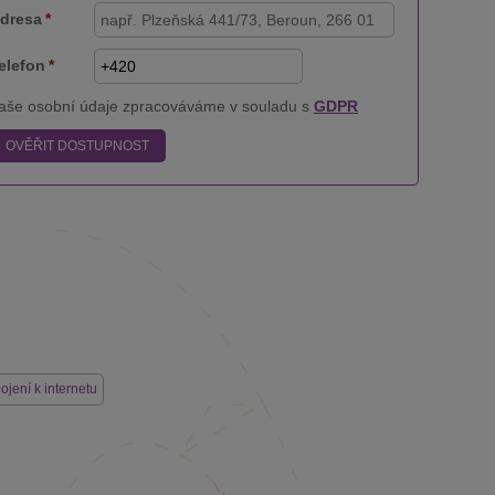
dresa
*
elefon
*
aše osobní údaje zpracováváme v souladu s
GDPR
OVĚŘIT DOSTUPNOST
pojení k internetu