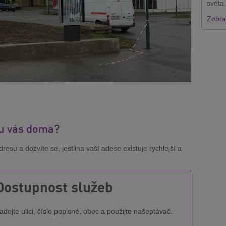
světa.
Zobraz
 u vás doma?
esu a dozvíte se, jestlina vaší adese existuje rychlejší a
Dostupnost služeb
adejte ulici, číslo popisné, obec a použijte našeptávač.