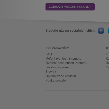
ZOBRAZIT VŠECHNY ČLÁNKY
Sledujte nás na sociálních sítích:
PRO ZÁKAZNÍKY
O
FAQ
O
Měření rychlosti internetu
Ka
Ověření dostupnosti internetu
Re
Lokátor připojení
Oc
Slovník
Optimalizace nákladů
Poskytovatelé