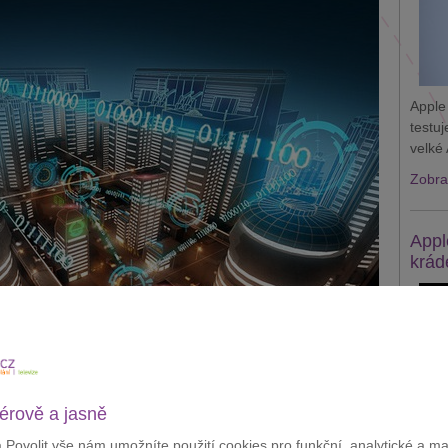
Apple
testu
velké 
Zobraz
Appl
krád
érově a jasně
á na Folimance pod Nuselských mostem, ostatní “vyrostou”
ská a Polská
. Lampy budou složit nejenom k osvětlení,
a Povolit vše nám umožníte použití cookies pro funkční, analytické a m