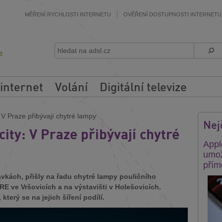
MĚŘENÍ RYCHLOSTI INTERNETU
OVĚŘENÍ DOSTUPNOSTI INTERNETU
 internet
Volání
Digitální televize
: V Praze přibývají chytré lampy
Nej
city: V Praze přibývají chytré
Appl
umož
přím
ávkách, přišly na řadu chytré lampy pouličního
PRE ve Vršovicích a na výstavišti v Holešovicích.
terý se na jejich šíření podílí.