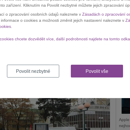
 proměně
měst v chytrá města
.
mto zařízení. Kliknutím na Povolit nezbytné můžete jejich zpracování úp
Apple
u nebo třeba prachu, což pomáhá například ke zjištění stavu
ací o zpracování osobních údajů naleznete v
Zásadách o zpracování o
zaměs
jistit čistější ovzduší a zkvalitnění životních podmínek ve
í informace o cookies a možnosti změnit jejich nastavení naleznete v
Zá
získá
ookies
.
Zobraz
a a elektromobily, šíří
Wi-Fi signál
v okruhu několika
cookies chcete dozvědět více, další podrobnosti najdete na tomto odka
d by se někdo ocitl v nouzi, stačí ho zmáčknout a vytočí
Appl
 zatím jenom taková zkouška. Měly by přinést regulaci
nejh
ou ekonomickou ztrátu
. Pokud bude tato hypotéza
ších projektů.
Povolit nezbytné
Povolit vše
Apple
nejho