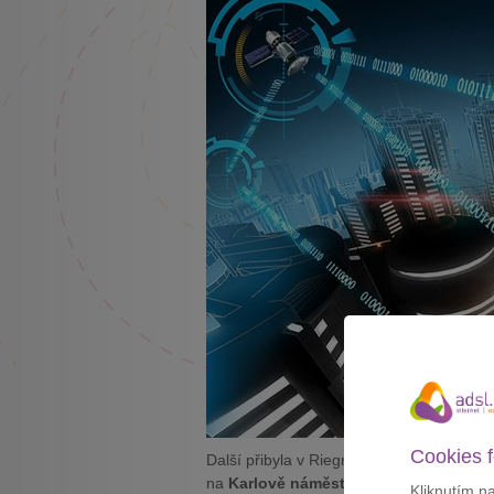
Cookies f
Další přibyla v Riegrových sadech, druh
na
Karlově náměstí
a v ulicích
Jugosláv
Kliknutím n