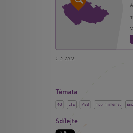
A
T
V
1. 2. 2018
Témata
4G
LTE
MBB
mobilní internet
při
Sdílejte