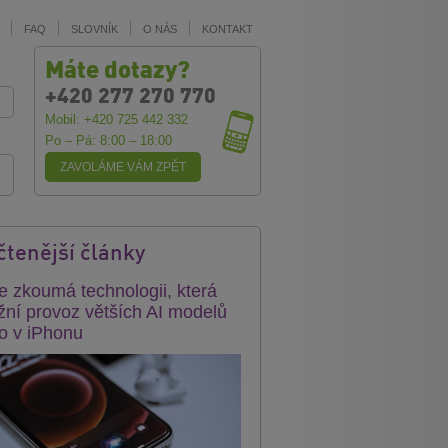
FAQ
SLOVNÍK
O NÁS
KONTAKT
Máte dotazy?
+420 277 270 770
Mobil: +420 725 442 332
Po – Pá: 8:00 – 18:00
ZAVOLÁME VÁM ZPĚT
čtenější články
e zkoumá technologii, která
ní provoz větších AI modelů
o v iPhonu