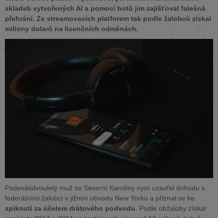
skladeb vytvořených AI a pomocí botů jim zajišťoval falešná
přehrání. Ze streamovacích platforem tak podle žalobců získal
miliony dolarů na licenčních odměnách.
Padesátidvouletý muž ze Severní Karolíny nyní uzavřel dohodu s
federálními žalobci v jižním obvodu New Yorku a přiznal se ke
spiknutí za účelem drátového podvodu
. Podle obžaloby získal