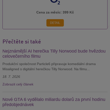
Cena za měsíc:
399 Kč
DETAIL
Přečtěte si také
Nejznámější AI herečka Tilly Norwood bude hvězdou
celovečerního filmu
Produkční společnost Particle6 připravuje komediální drama
Misaligned s digitální herečkou Tilly Norwood. Na filmu...
18. 7. 2026
Zobrazit celý článek
Nové GTA 6 vydělalo miliardu dolarů za první hodinu
předobjednávek