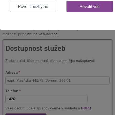
Povolit nezbytné
Povolit vše
Nenechte se při poslechu hudby omezovat
výpadky internetu
Pokud se často potýkáte s výpadky internetu, prověřte si další
možnosti připojení na vaší adrese:
Dostupnost služeb
Zadejte ulici, číslo popisné, obec a použijte našeptávač.
Adresa
*
Telefon
*
Vaše osobní údaje zpracováváme v souladu s
GDPR