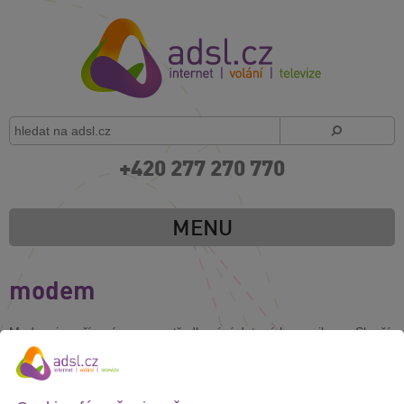
+420 277 270 770
MENU
modem
Modem je zařízení pro zprostředkování datové komunikace. Slouží
k převodu mezi analogovým a digitálním signálem a naopak.
Modem zpracovává data pro počítač, umožňuje načtení a
zobrazení webových stránek, emailů a podobně. Na trhu jsou různé
typy modemů, záleží na tom k jaké službě bude modem připojen.