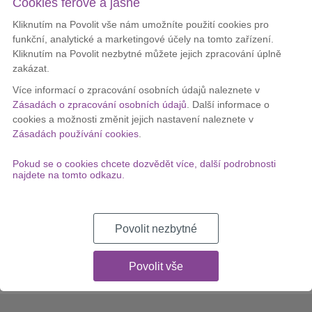
Existují modemy na vytáčené připojení, modemy k ISDN lince,
Cookies férově a jasně
modemy na ADSL a VDSL technologii a modemy pro mobilní
připojení.
Kliknutím na Povolit vše nám umožníte použití cookies pro
funkční, analytické a marketingové účely na tomto zařízení.
MÁTE DOTAZ?
Kliknutím na Povolit nezbytné můžete jejich zpracování úplně
zakázat.
Zeptejte se našeho operátora, nečeká Vás žádný automat. Rádi
Více informací o zpracování osobních údajů naleznete v
Vám pomůžeme zodpovědět jakýkoliv dotaz.
Zásadách o zpracování osobních údajů
. Další informace o
+420 277 270 770
cookies a možnosti změnit jejich nastavení naleznete v
Zásadách používání cookies
.
+420 725 442 332
Pokud se o cookies chcete dozvědět více, další podrobnosti
Dostupnost: Po – Pá: 8:00 – 18:00
najdete na tomto odkazu.
A NEBO SI NECHTE ZAVOLAT ZPĚT
Vyplňte
následující formulář
a my Vám rádi zavoláme zpět, tak
jak se Vám to hodí.
Povolit nezbytné
ZAVOLEJTE MI ZPĚT
Povolit vše