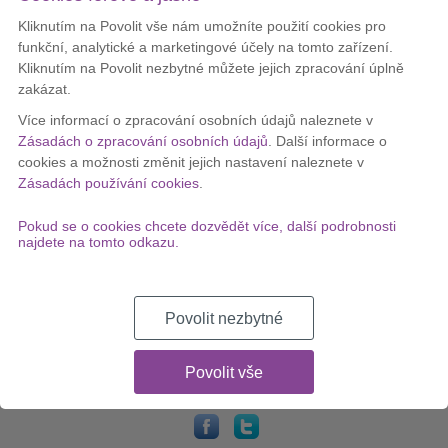
MÁTE DOTAZ?
Kliknutím na Povolit vše nám umožníte použití cookies pro
funkční, analytické a marketingové účely na tomto zařízení.
Zeptejte se našeho operátora, nečeká Vás žádný automat. Rádi
Kliknutím na Povolit nezbytné můžete jejich zpracování úplně
Vám pomůžeme zodpovědět jakýkoliv dotaz.
zakázat.
Více informací o zpracování osobních údajů naleznete v
+420 277 270 770
Zásadách o zpracování osobních údajů
. Další informace o
+420 725 442 332
cookies a možnosti změnit jejich nastavení naleznete v
Zásadách používání cookies
.
Dostupnost: Po – Pá: 8:00 – 18:00
A NEBO SI NECHTE ZAVOLAT ZPĚT
Pokud se o cookies chcete dozvědět více, další podrobnosti
najdete na tomto odkazu.
Vyplňte
následující formulář
a my Vám rádi zavoláme zpět, tak
jak se Vám to hodí.
ZAVOLEJTE MI ZPĚT
Povolit nezbytné
Povolit vše