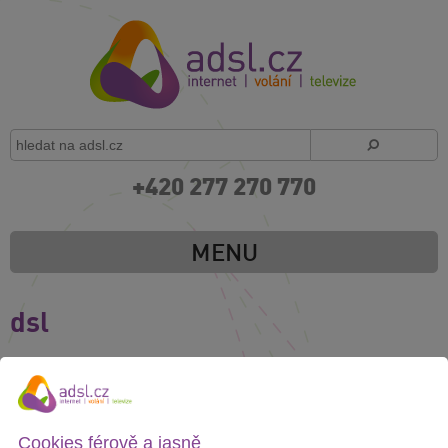
+420 277 270 770
MENU
dsl
DSL anglicky znamená Digital Subscribel Line. Je to vlastně
technologie umožňující přenos internetu po klasickém telefonním
vedení. Čím je delší vedení od ústředny, tím klesá přenosová
rychlost. Maximální přenosová rychlost před DSL připojení je nyní
25 MB/ sec.
Cookies férově a jasně