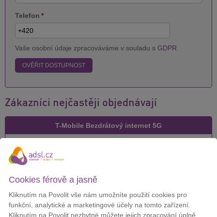
Telefon
*
Vaše osobní údaje zpracováváme v souladu s
GDPR
OVĚŘIT DOSTUPNOST
Zákazníci nejčastěji objednávají
T-Mobile Bezdrátový internet 5G
Cena za měsíc:
299 Kč
Cookies férově a jasně
Kliknutím na Povolit vše nám umožníte použití cookies pro
DETAIL
funkční, analytické a marketingové účely na tomto zařízení.
Kliknutím na Povolit nezbytné můžete jejich zpracování úplně