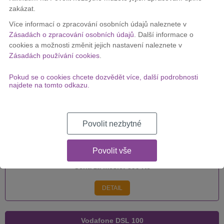
zakázat.
Vodafone DSL 250
Více informací o zpracování osobních údajů naleznete v
Zásadách o zpracování osobních údajů
. Další informace o
cookies a možnosti změnit jejich nastavení naleznete v
Zásadách používání cookies
.
Cena za měsíc:
399 Kč
Pokud se o cookies chcete dozvědět více, další podrobnosti
DETAIL
najdete na tomto odkazu.
Vodafone DSL 500
Povolit nezbytné
Povolit vše
Cena za měsíc:
399 Kč
DETAIL
Vodafone DSL 100