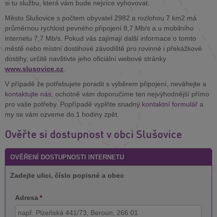
si tu službu, která vám bude nejvíce vyhovovat.
Město Slušovice s počtem obyvatel 2982 a rozlohou 7 km2 má
průměrnou rychlost pevného připojení 8,7 Mb/s a u mobilního
internetu 7,7 Mb/s. Pokud vás zajímají další informace o tomto
městě nebo místní dostihové závodiště pro rovinné i překážkové
dostihy, určitě navštivte jeho oficiální webové stránky
www.slusovice.cz
.
V případě že potřebujete poradit s výběrem připojení, neváhejte a
kontaktujte nás
, ochotně vám doporučíme ten nejvýhodnější přímo
pro vaše potřeby. Popřípadě vyplňte snadný
kontaktní formulář
a
my se vám ozveme do 1 hodiny zpět.
Ověřte si dostupnost v obci Slušovice
OVĚŘENÍ DOSTUPNOSTI INTERNETU
Zadejte ulici, číslo popisné a obec
Adresa
*