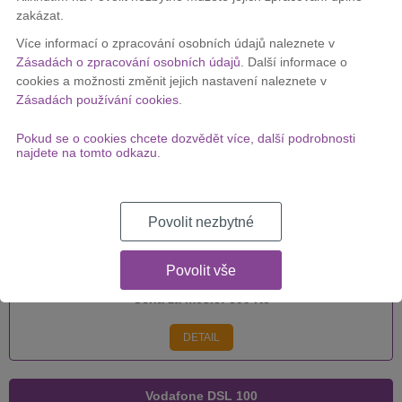
zakázat.
Vodafone DSL 250
Více informací o zpracování osobních údajů naleznete v
Zásadách o zpracování osobních údajů
. Další informace o
cookies a možnosti změnit jejich nastavení naleznete v
Zásadách používání cookies
.
Cena za měsíc:
399 Kč
Pokud se o cookies chcete dozvědět více, další podrobnosti
DETAIL
najdete na tomto odkazu.
Vodafone DSL 500
Povolit nezbytné
Povolit vše
Cena za měsíc:
399 Kč
DETAIL
Vodafone DSL 100