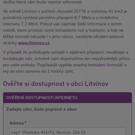
službu která vám bude nejvíce vyhovovat.
Ve městě Litvínov s počtem obyvatel 25776 a rozlohou 41 km2 je
průměrná rychlost pevného připojení 8,7 Mb/s a u mobilního
internetu 7,7 Mb/s. Pokud vás zajímají další informace o tomto
městě, které proslulo svým bohatstvím rud a hutnictví, a kde se
těžba nerostů odrazila i v jeho názvu, navštivte oficiální webové
stránky
www.litvinov.cz
.
V případě že potřebujete poradit s výběrem připojení, neváhejte a
kontaktujte nás
, ochotně vám doporučíme ten nejvýhodnější přímo
pro vaše potřeby. Popřípadě vyplňte snadný
kontaktní formulář
a
my se vám ozveme do 1 hodiny zpět.
Ověřte si dostupnost v obci Litvínov
OVĚŘENÍ DOSTUPNOSTI INTERNETU
Zadejte ulici, číslo popisné a obec
Adresa
*