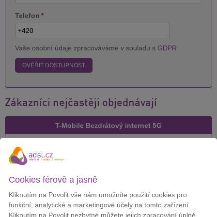
Telefon
*
Vaše osobní údaje zpracováváme v souladu s
GDPR
OVĚŘIT DOSTUPNOST
Zákazníci nejčastěji objednávají
T-Mobile Bezdrátový internet 5G
Cena za měsíc:
299 Kč
Cookies férově a jasně
Kliknutím na Povolit vše nám umožníte použití cookies pro
DETAIL
funkční, analytické a marketingové účely na tomto zařízení.
Kliknutím na Povolit nezbytné můžete jejich zpracování úplně