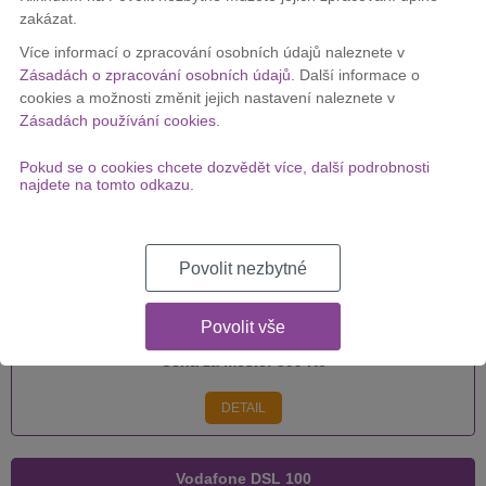
zakázat.
Vodafone DSL 250
Více informací o zpracování osobních údajů naleznete v
Zásadách o zpracování osobních údajů
. Další informace o
cookies a možnosti změnit jejich nastavení naleznete v
Zásadách používání cookies
.
Cena za měsíc:
399 Kč
Pokud se o cookies chcete dozvědět více, další podrobnosti
DETAIL
najdete na tomto odkazu.
Vodafone DSL 500
Povolit nezbytné
Povolit vše
Cena za měsíc:
399 Kč
DETAIL
Vodafone DSL 100