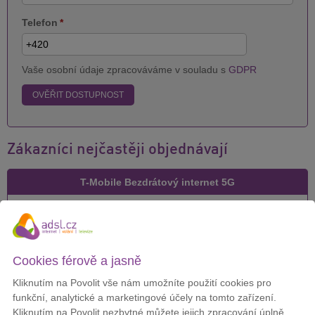
Telefon
*
Vaše osobní údaje zpracováváme v souladu s
GDPR
OVĚŘIT DOSTUPNOST
Zákazníci nejčastěji objednávají
T-Mobile Bezdrátový internet 5G
Cena za měsíc:
299 Kč
Cookies férově a jasně
Kliknutím na Povolit vše nám umožníte použití cookies pro
DETAIL
funkční, analytické a marketingové účely na tomto zařízení.
Kliknutím na Povolit nezbytné můžete jejich zpracování úplně