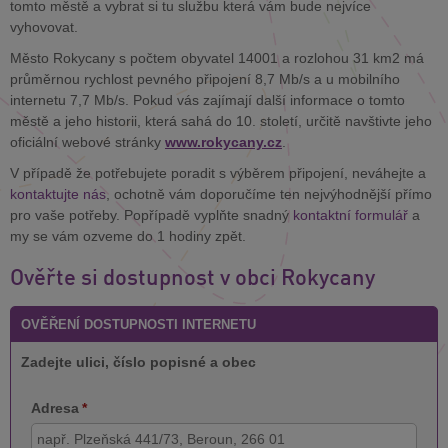
tomto městě a vybrat si tu službu která vám bude nejvíce
vyhovovat.
Město Rokycany s počtem obyvatel 14001 a rozlohou 31 km2 má
průměrnou rychlost pevného připojení 8,7 Mb/s a u mobilního
internetu 7,7 Mb/s. Pokud vás zajímají další informace o tomto
městě a jeho historii, která sahá do 10. století, určitě navštivte jeho
oficiální webové stránky
www.rokycany.cz
.
V případě že potřebujete poradit s výběrem připojení, neváhejte a
kontaktujte nás
, ochotně vám doporučíme ten nejvýhodnější přímo
pro vaše potřeby. Popřípadě vyplňte snadný
kontaktní formulář
a
my se vám ozveme do 1 hodiny zpět.
Ověřte si dostupnost v obci Rokycany
OVĚŘENÍ DOSTUPNOSTI INTERNETU
Zadejte ulici, číslo popisné a obec
Adresa
*