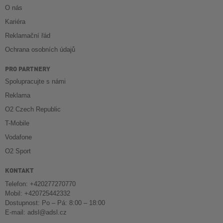
O nás
Kariéra
Reklamační řád
Ochrana osobních údajů
PRO PARTNERY
Spolupracujte s námi
Reklama
O2 Czech Republic
T-Mobile
Vodafone
O2 Sport
KONTAKT
Telefon: +420277270770
Mobil: +420725442332
Dostupnost: Po – Pá: 8:00 – 18:00
E-mail:
adsl@adsl.cz