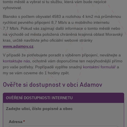
tomto městě a vybrat si tu službu, která vám bude nejvíce
vyhovovat.
Blansko s počtem obyvatel 4583 a rozlohou 4 km2 má průměrnou
rychlost pevného připojení 8,7 Mb/s a u mobilního internetu
7,7 Mb/s. Pokud vás zajímají další informace o tomto městě nebo
na východě od města položená chráněná krajinná oblast Moravský
kras, určitě navštivte jeho oficiální webové stránky
www.adamov.cz
.
V případě že potřebujete poradit s výběrem připojení, neváhejte a
kontaktujte nás
, ochotně vám doporučíme ten nejvýhodnější přímo
pro vaše potřeby. Popřípadě vyplňte snadný
kontaktní formulář
a
my se vám ozveme do 1 hodiny zpět.
Ověřte si dostupnost v obci Adamov
OVĚŘENÍ DOSTUPNOSTI INTERNETU
Zadejte ulici, číslo popisné a obec
Adresa
*