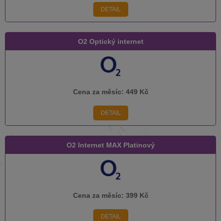
DETAIL
O2 Optický internet
Cena za měsíc:
449 Kč
DETAIL
O2 Internet MAX Platinový
Cena za měsíc:
399 Kč
DETAIL