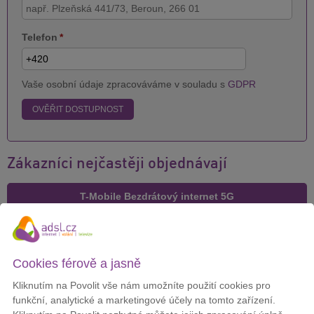
Telefon
*
Vaše osobní údaje zpracováváme v souladu s
GDPR
OVĚŘIT DOSTUPNOST
Zákazníci nejčastěji objednávají
T-Mobile Bezdrátový internet 5G
Cookies férově a jasně
Cena za měsíc:
299 Kč
Kliknutím na Povolit vše nám umožníte použití cookies pro
DETAIL
funkční, analytické a marketingové účely na tomto zařízení.