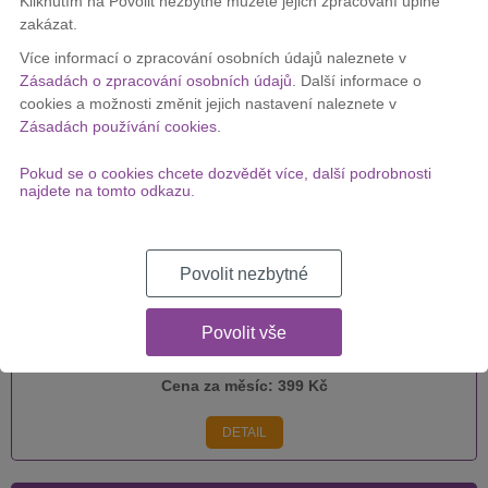
Kliknutím na Povolit nezbytné můžete jejich zpracování úplně
zakázat.
Vodafone DSL 250
Více informací o zpracování osobních údajů naleznete v
Zásadách o zpracování osobních údajů
. Další informace o
cookies a možnosti změnit jejich nastavení naleznete v
Zásadách používání cookies
.
Cena za měsíc:
399 Kč
Pokud se o cookies chcete dozvědět více, další podrobnosti
najdete na tomto odkazu.
DETAIL
Povolit nezbytné
Vodafone DSL 500
Povolit vše
Cena za měsíc:
399 Kč
DETAIL