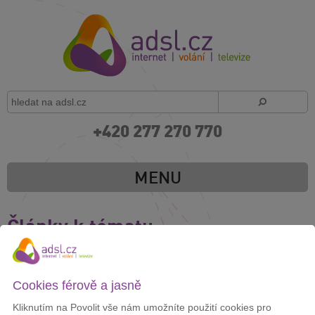
+420 277 270 770
MENU
Články k tématu:
Síť Tesco Mobile poskytne O2
15. 3. 2013
Cookies férově a jasně
Zobrazit celý článek
Kliknutím na Povolit vše nám umožníte použití cookies pro