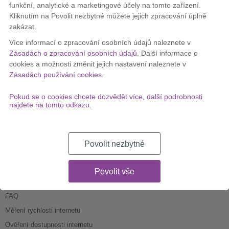
funkční, analytické a marketingové účely na tomto zařízení.
Kliknutím na Povolit nezbytné můžete jejich zpracování úplně
Tesco Mobile ČR - nový operátor?
zakázat.
15. 1. 2013
Více informací o zpracování osobních údajů naleznete v
Zásadách o zpracování osobních údajů
. Další informace o
Zobrazit celý článek
cookies a možnosti změnit jejich nastavení naleznete v
«
1
2
3
4
5
6
7
Zásadách používání cookies
.
Pokud se o cookies chcete dozvědět více, další podrobnosti
najdete na tomto odkazu.
Povolit nezbytné
Chci odebírat novinky a akce:
Povolit vše
PRO ZÁKAZNÍKY
FAQ
Měření rychlosti internetu
Ověření dostupnosti internetu