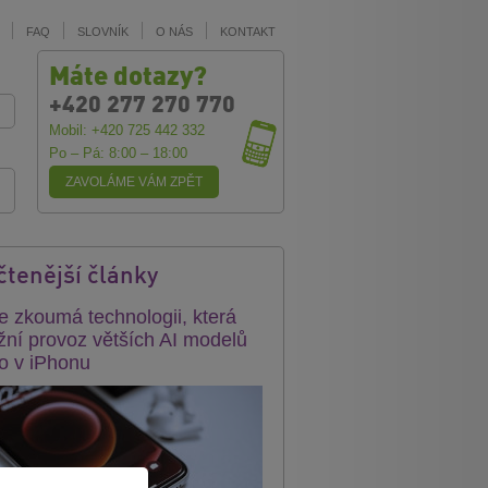
FAQ
SLOVNÍK
O NÁS
KONTAKT
Máte dotazy?
+420 277 270 770
Mobil: +420 725 442 332
Po – Pá: 8:00 – 18:00
ZAVOLÁME VÁM ZPĚT
čtenější články
e zkoumá technologii, která
ní provoz větších AI modelů
o v iPhonu