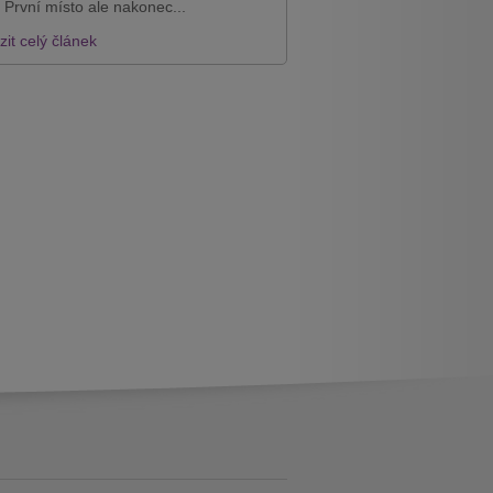
 První místo ale nakonec...
it celý článek