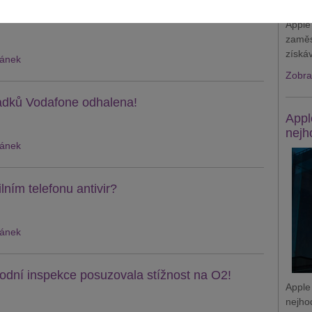
mů modem Comtrend VR-3026e se samoinstalačním
 máte již internet zřízený, zbývá vám už...
Apple
zaměs
získá
lánek
Zobraz
adků Vodafone odhalena!
Appl
nejh
lánek
ním telefonu antivir?
lánek
dní inspekce posuzovala stížnost na O2!
Apple
nejho