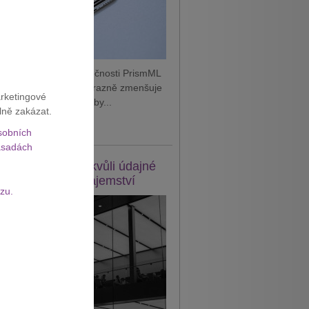
 podle vyjádření společnosti PrismML
je technologii, která výrazně zmenšuje
arketingové
AI modely. Díky tomu by...
lně zakázat.
it celý článek
sobních
sadách
e žaluje OpenAI kvůli údajné
eži obchodního tajemství
zu.