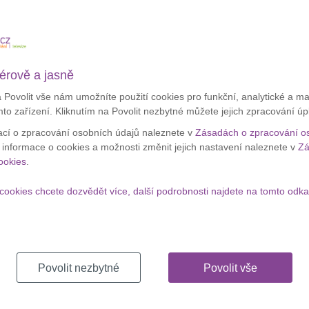
mů modem ZyXEL Prestige 660HN-T3A se samoinstalačním
Apple
érově a jasně
lánek
testu
a Povolit vše nám umožníte použití cookies pro funkční, analytické a m
velké 
mto zařízení. Kliknutím na Povolit nezbytné můžete jejich zpracování úp
O2 dostala pokutu!
Zobraz
ací o zpracování osobních údajů naleznete v
Zásadách o zpracování o
í informace o cookies a možnosti změnit jejich nastavení naleznete v
Zá
lánek
ookies
.
Appl
krád
cookies chcete dozvědět více, další podrobnosti najdete na tomto odka
klesají až o třetinu
lánek
Povolit nezbytné
Povolit vše
 zapojit modem COMTREND VR-3026e