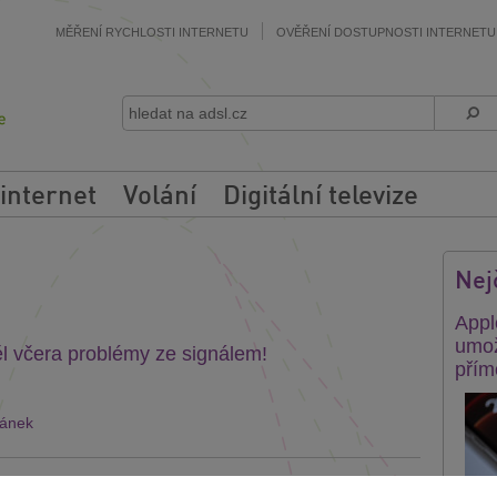
MĚŘENÍ RYCHLOSTI INTERNETU
OVĚŘENÍ DOSTUPNOSTI INTERNETU
 internet
Volání
Digitální televize
Nej
Appl
umož
l včera problémy ze signálem!
přím
lánek
zapojit modem ZyXEL Prestige 660HN-T3A