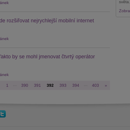
světa.
lánek
Zobraz
e rozšiřovat nejrychlejší mobilní internet
lánek
Takto by se mohl jmenovat čtvrtý operátor
lánek
…
…
«
1
390
391
392
393
394
403
»