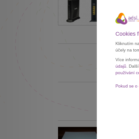
Přišel vám do
balíčkem?
19. 10. 2012
Cookies f
Zobrazit celý č
Kliknutím n
účely na to
Telefónica 
Více inform
18. 10. 2012
údajů
. Dalš
Zobrazit celý č
používání c
Pokud se o 
Ceny mobilů 
18. 10. 2012
Zobrazit celý č
Návod jak