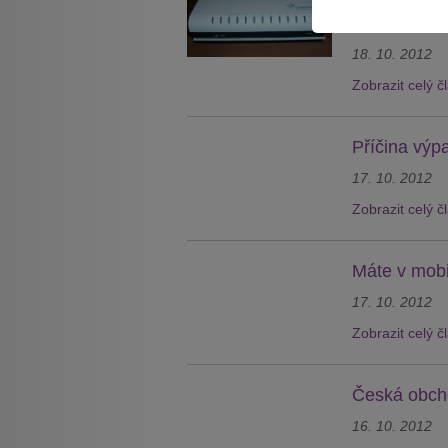
Přišel vám do
balíčkem? Pokud
18. 10. 2012
Zobrazit celý č
Příčina výp
17. 10. 2012
Zobrazit celý č
Máte v mobil
17. 10. 2012
Zobrazit celý č
Česká obcho
16. 10. 2012