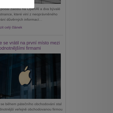
 podal žalobu na OpenAI a dva bývalé
tnance, které viní z neoprávněného
vání důvěrných informací...
it celý článek
e se vrátil na první místo mezi
odnotnějšími firmami
 se během pátečního obchodování stal
dnotnější veřejně obchodovanou firmou