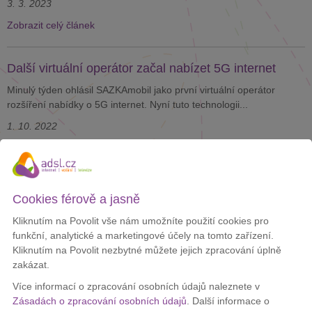
3. 3. 2023
Zobrazit celý článek
Další virtuální operátor začal nabízet 5G internet
Minulý týden ohlásil SAZKAmobil jako první virtuální operátor
rozšíření nabídky o 5G internet. Nyní tuto technologii...
1. 10. 2022
Zobrazit celý článek
SAZKAmobil jako první virtuální operátor nabídne 5G
Cookies férově a jasně
internet
Kliknutím na Povolit vše nám umožníte použití cookies pro
Velcí operátoři nabízí svým zákazníkům 5G připojení už delší dobu.
funkční, analytické a marketingové účely na tomto zařízení.
Nyní se ale začíná tato technologie rozšiřovat i...
Kliknutím na Povolit nezbytné můžete jejich zpracování úplně
24. 9. 2022
zakázat.
Zobrazit celý článek
Více informací o zpracování osobních údajů naleznete v
Zásadách o zpracování osobních údajů
. Další informace o