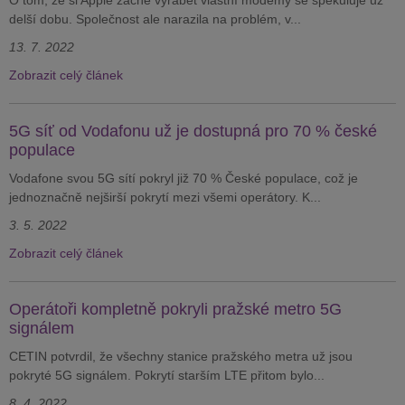
O tom, že si Apple začne vyrábět vlastní modemy se spekuluje už
delší dobu. Společnost ale narazila na problém, v...
13. 7. 2022
Zobrazit celý článek
5G síť od Vodafonu už je dostupná pro 70 % české
populace
Vodafone svou 5G sítí pokryl již 70 % České populace, což je
jednoznačně nejširší pokrytí mezi všemi operátory. K...
3. 5. 2022
Zobrazit celý článek
Operátoři kompletně pokryli pražské metro 5G
signálem
CETIN potvrdil, že všechny stanice pražského metra už jsou
pokryté 5G signálem. Pokrytí starším LTE přitom bylo...
8. 4. 2022