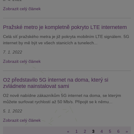
Zobrazit celý článek
Pražské metro je kompletně pokryto LTE internetem
Celá síť pražského metra je již pokryta mobilním LTE signálem. 5G
internet by mě být ve všech stanicích a tunelech...
7. 1. 2022
Zobrazit celý článek
O2 představilo 5G internet na doma, který si
zvládnete nainstalovat sami
O2 nově nabídne zákazníkům 5G internet na doma, se kterým
můžete surfovat rychlostí až 50 Mb/s. Připojit se k němu...
5. 1. 2022
Zobrazit celý článek
«
1
2
3
4
5
6
»