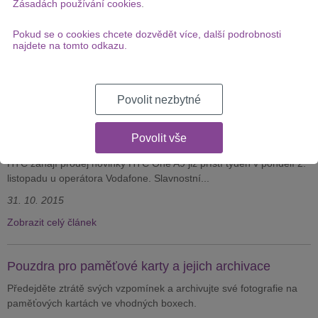
Zásadách používání cookies
.
Nejlepší hodinky od Garminu
Pokud se o cookies chcete dozvědět více, další podrobnosti
Sportovní hodinky Garmin Epix mají něco do sebe. Zobrazení
najdete na tomto odkazu.
mapy a navigace, sportovní design a řada skvělých funkcí...
4. 11. 2015
Zobrazit celý článek
Povolit nezbytné
Povolit vše
HTC One A9 už příští týden!
HTC zahájí prodej novinky HTC One A9 již příští týden v pondělí 2.
listopadu u operátora Vodafone. Slavnostní...
31. 10. 2015
Zobrazit celý článek
Pouzdra pro paměťové karty a jejich archivace
Předejděte ztrátě svých vzpomínek a archivujte své fotografie na
paměťových kartách ve vhodných boxech.