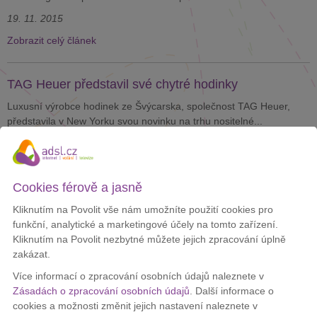
19. 11. 2015
Zobrazit celý článek
TAG Heuer představil své chytré hodinky
Luxusní výrobce hodinek ze Švýcarska, společnost TAG Heuer,
představila v New Yorku svou novinku na trhu nositelné...
12. 11. 2015
Zobrazit celý článek
Cookies férově a jasně
Pepsi chystá nový telefon
Kliknutím na Povolit vše nám umožníte použití cookies pro
funkční, analytické a marketingové účely na tomto zařízení.
Na veřejnost se dostávají informace, že společnost Pepsi chystá
Kliknutím na Povolit nezbytné můžete jejich zpracování úplně
uvést na trh vlastní smartphone s příslušenstvím...
zakázat.
6. 11. 2015
Více informací o zpracování osobních údajů naleznete v
Zobrazit celý článek
Zásadách o zpracování osobních údajů
. Další informace o
cookies a možnosti změnit jejich nastavení naleznete v