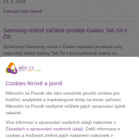
13. 3. 2019
Zobrazit celý článek
Samsung ohlásil začátek prodeje Galaxy Tab S3 v
ČR
Společnost Samsung začne v České republice prodávat svůj
nejnovější tablet Galaxy Tab S3 v první polovině dubna za...
4. 4. 2017
Zobrazit celý článek
Cookies férově a jasně
Pořiďte si k O2 internetu tablet Lenovo
Kliknutím na Povolit vše nám umožníte použití cookies pro
funkční, analytické a marketingové účely na tomto zařízení.
O2 nabízí k mobilnímu internetu odolný tablet Lenovo TAB 3 7 za
Kliknutím na Povolit nezbytné můžete jejich zpracování úplně
295 Kč. Měsíční cena internetu s tabletem je 299 Kč.
zakázat.
27. 7. 2016
Více informací o zpracování osobních údajů naleznete v
Zobrazit celý článek
Zásadách o zpracování osobních údajů
. Další informace o
cookies a možnosti změnit jejich nastavení naleznete v