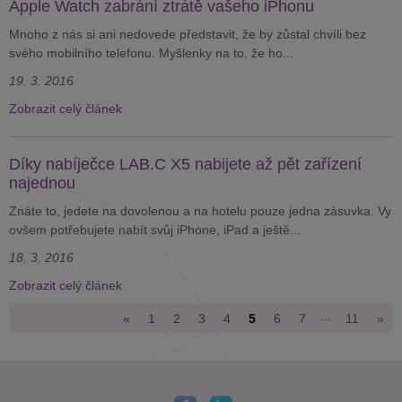
Apple Watch zabrání ztrátě vašeho iPhonu
Mnoho z nás si ani nedovede představit, že by zůstal chvíli bez
svého mobilního telefonu. Myšlenky na to, že ho...
19. 3. 2016
Zobrazit celý článek
Díky nabíječce LAB.C X5 nabijete až pět zařízení
najednou
Znáte to, jedete na dovolenou a na hotelu pouze jedna zásuvka. Vy
ovšem potřebujete nabít svůj iPhone, iPad a ještě...
18. 3. 2016
Zobrazit celý článek
…
«
1
2
3
4
5
6
7
11
»