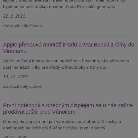
Apple v březnu představí další nové produkty. Podle odborníků
bychom se měli dočkat nového iPadu Pro, další generace...
22. 2. 2021
Zobrazit celý článek
Apple přesouvá montáž iPadů a MacBooků z Číny do
Vietnamu
Apple požádal tchajwanskou společnost Foxconn, aby přesunula
část montážní linky pro iPady a MacBooky z Číny do...
10. 12. 2020
Zobrazit celý článek
První notebook s ohebným displejem se u nás začne
prodávat ještě před Vánocemi
Ohebný displej už není jen výhradou smartphonů. V českých
obchodech se ještě před Vánoci objeví první ohebný...
28. 11. 2020