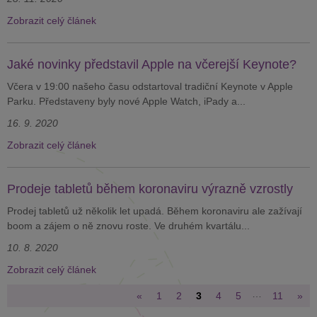
Zobrazit celý článek
Jaké novinky představil Apple na včerejší Keynote?
Včera v 19:00 našeho času odstartoval tradiční Keynote v Apple
Parku. Představeny byly nové Apple Watch, iPady a...
16. 9. 2020
Zobrazit celý článek
Prodeje tabletů během koronaviru výrazně vzrostly
Prodej tabletů už několik let upadá. Během koronaviru ale zažívají
boom a zájem o ně znovu roste. Ve druhém kvartálu...
10. 8. 2020
Zobrazit celý článek
…
«
1
2
3
4
5
11
»