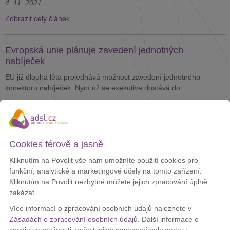
4. 11. 2021
Zobrazit celý článek
Evropská unie plánuje zavedení jednotných
nabíječek
EU již dlouhá léta projednává možnost zavedení jednotného
konektoru nabíječek. Nyní už se exekutiva dostává do...
25. 9. 2021
Zobrazit celý článek
Cookies férově a jasně
Apple Keynote přinesla nový iPad Pro, AirTag i
Kliknutím na Povolit vše nám umožníte použití cookies pro
iPhone
funkční, analytické a marketingové účely na tomto zařízení.
V úterý večer proběhla první letošní Apple Keynote. Americká
Kliknutím na Povolit nezbytné můžete jejich zpracování úplně
společnost během ní představila několik očekávaných...
zakázat.
21. 4. 2021
Více informací o zpracování osobních údajů naleznete v
Zásadách o zpracování osobních údajů
. Další informace o
Zobrazit celý článek