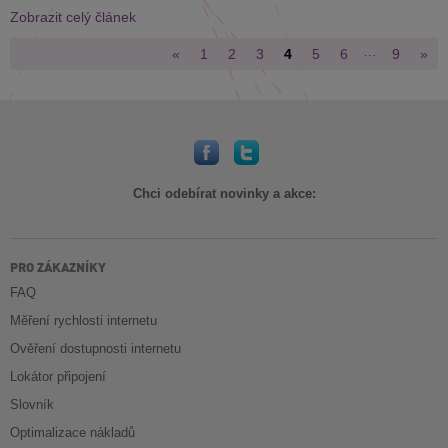
Zobrazit celý článek
…
«
1
2
3
4
5
6
9
»
Chci odebírat novinky a akce:
PRO ZÁKAZNÍKY
FAQ
Měření rychlosti internetu
Ověření dostupnosti internetu
Lokátor připojení
Slovník
Optimalizace nákladů