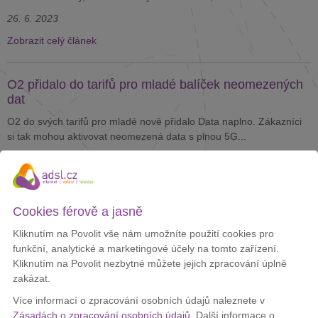
26. 6. 2023
Zobrazit celý článek
O2 přidalo do tarifů pro mladé balíček neomezených
dat
O2 do svých tarifů pro mladé nově přidalo Data naplno. Zákazníci
si tak mohou aktivovat neomezená data s plnou 5G...
9. 6. 2023
Zobrazit celý článek
Cookies férově a jasně
Vodafone vrací oblíbený tarif s neomezeným voláním
Kliknutím na Povolit vše nám umožníte použití cookies pro
a SMS a 1,5 GB dat za 327 Kč
funkční, analytické a marketingové účely na tomto zařízení.
Vodafone po více než roce vrací do nabídky oblíbený tarif, který
Kliknutím na Povolit nezbytné můžete jejich zpracování úplně
obsahuje neomezené volání a SMS a k tomu 1,5 GB...
zakázat.
24. 5. 2023
Více informací o zpracování osobních údajů naleznete v
Zásadách o zpracování osobních údajů
. Další informace o